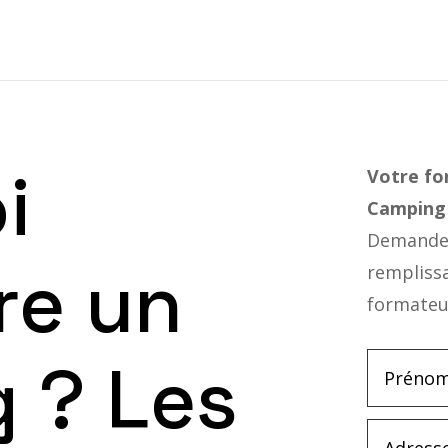
i
Votre f
Camping
Demandez
re un
rempliss
formateu
 ? Les