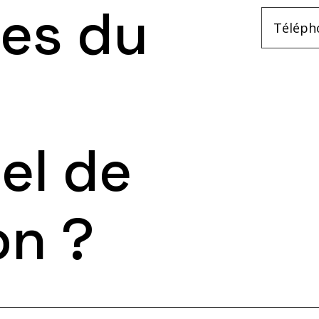
es du
el de
on ?