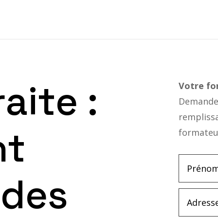
aite :
Votre f
Demandez
rempliss
nt
formateu
 des