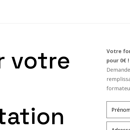
r votre
Votre f
pour 0€ 
Demandez
rempliss
formateu
tation