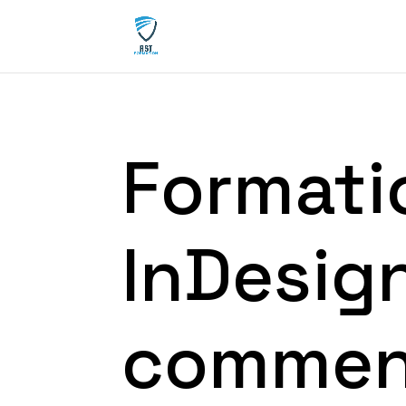
Formati
InDesign
commen