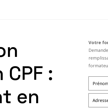
on
Votre f
Demandez
rempliss
 CPF :
formateu
t en