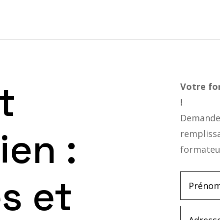
t
Votre f
!
Demandez
ien :
rempliss
formateu
s et