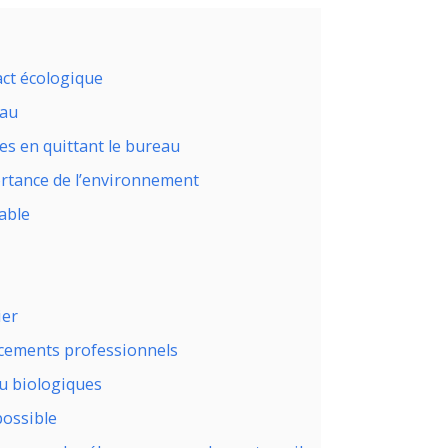
ct écologique
eau
ues en quittant le bureau
portance de l’environnement
able
ier
lacements professionnels
ou biologiques
possible