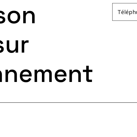
 son
sur
onnement