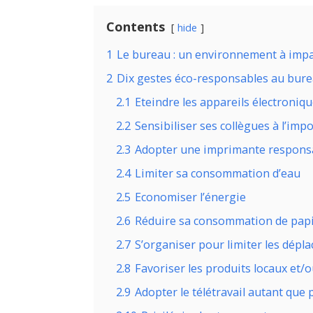
Contents
hide
1
Le bureau : un environnement à impa
2
Dix gestes éco-responsables au bur
2.1
Eteindre les appareils électroniq
2.2
Sensibiliser ses collègues à l’im
2.3
Adopter une imprimante respons
2.4
Limiter sa consommation d’eau
2.5
Economiser l’énergie
2.6
Réduire sa consommation de pap
2.7
S’organiser pour limiter les dép
2.8
Favoriser les produits locaux et/
2.9
Adopter le télétravail autant que 