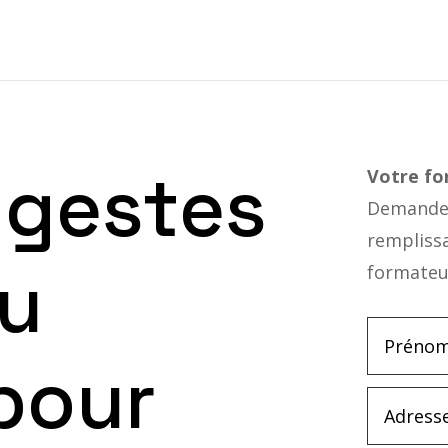
-gestes
Votre f
Demandez
rempliss
au
formateu
pour